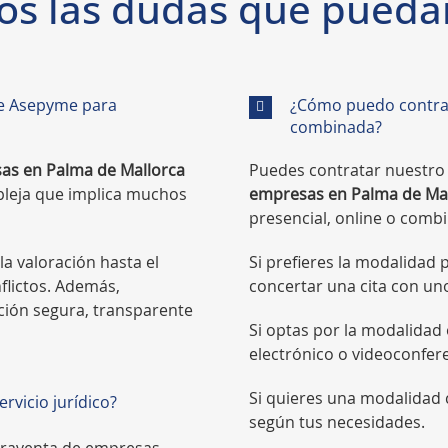
s las dudas que puedan
de Asepyme para
¿Cómo puedo contrata
combinada?
as en Palma de Mallorca
Puedes contratar nuestro 
pleja que implica muchos
empresas en Palma de Ma
presencial, online o comb
a valoración hasta el
Si prefieres la modalidad 
nflictos. Además,
concertar una cita con un
cción segura, transparente
Si optas por la modalidad
electrónico o videoconfere
Si quieres una modalidad 
rvicio jurídico?
según tus necesidades.
praventa de empresas,