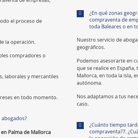
¿En qué zonas geográ
compraventa de empre
todo el proceso de
toda Baleares o en 
Nuestro servicio de abog
de la operación.
geográficos.
sibles compradores o
Podemos asesorarte en c
que se realice en España,
Mallorca, en toda la isla,
es, laborales y mercantiles
autónoma.
Nos adaptamos a tus neces
ntereses en todo momento.
caso.
os abogados?
¿Cuánto tiempo tardá
compraventa?7. ¿Cuán
en Palma de Mallorca