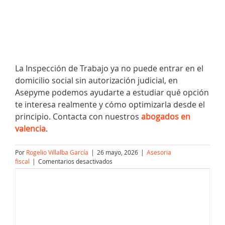
La Inspección de Trabajo ya no puede entrar en el
domicilio social sin autorización judicial, en
Asepyme podemos ayudarte a estudiar qué opción
te interesa realmente y cómo optimizarla desde el
principio. Contacta con nuestros
abogados en
valencia
.
Por
Rogelio Villalba García
|
26 mayo, 2026
|
Asesoria
en
fiscal
|
Comentarios desactivados
La
Inspección
de
Trabajo
ya
no
puede