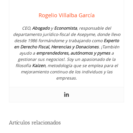
entrar
libremente
Rogelio Villalba García
en
muchas
empresas
CEO,
Abogado
y
Economista
, responsable del
departamento jurídico-fiscal de Asepyme, donde llevo
desde 1986 formándome y trabajando como
Experto
en Derecho Fiscal, Herencias y Donaciones
. ¡También
ayudo a
emprendedores, autónomos y pymes
a
gestionar sus negocios!. Soy un apasionado de la
filosofía
Kaizen
, metodología que se emplea para el
mejoramiento continuo de los individuos y las
empresas.
¿Tienes que presentar impuestos en
agosto de 2026?
Artículos relacionados