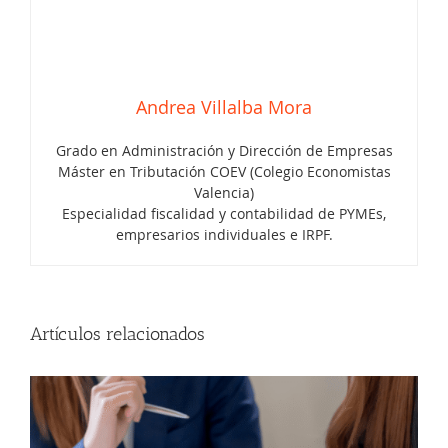
único
Andrea Villalba Mora
Grado en Administración y Dirección de Empresas
Máster en Tributación COEV (Colegio Economistas
Valencia)
Especialidad fiscalidad y contabilidad de PYMEs,
¿Tienes que presentar impuestos en
empresarios individuales e IRPF.
agosto de 2026?
Artículos relacionados