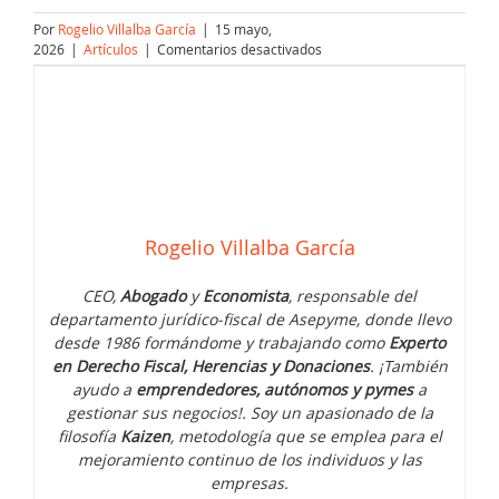
Por
Rogelio Villalba García
|
15 mayo,
en
2026
|
Artículos
|
Comentarios desactivados
Crear
una
sociedad
en
2026:
¿sigue
siendo
mejor
opción
Rogelio Villalba García
que
ser
autónomo?
CEO,
Abogado
y
Economista
, responsable del
departamento jurídico-fiscal de Asepyme, donde llevo
desde 1986 formándome y trabajando como
Experto
en Derecho Fiscal, Herencias y Donaciones
. ¡También
ayudo a
emprendedores, autónomos y pymes
a
gestionar sus negocios!. Soy un apasionado de la
filosofía
Kaizen
, metodología que se emplea para el
mejoramiento continuo de los individuos y las
empresas.