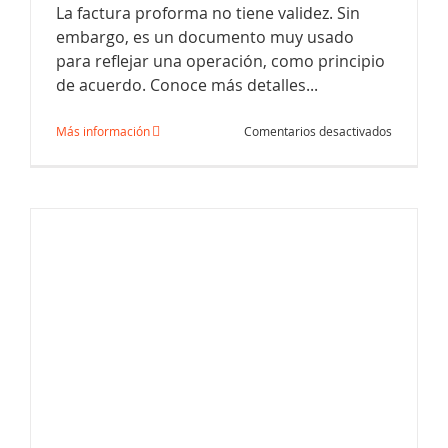
La factura proforma no tiene validez. Sin
embargo, es un documento muy usado
para reflejar una operación, como principio
de acuerdo. Conoce más detalles...
Gastos deducibles sin factura
en
Más información
Comentarios desactivados
La
factura
proforma:
¿qué
es
y
qué
debe
tener?