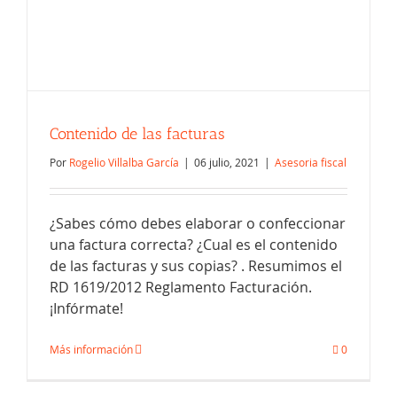
Contenido de las facturas
Por
Rogelio Villalba García
|
06 julio, 2021
|
Asesoria fiscal
¿Sabes cómo debes elaborar o confeccionar
una factura correcta? ¿Cual es el contenido
de las facturas y sus copias? . Resumimos el
RD 1619/2012 Reglamento Facturación.
Tiempo conservar facturas Ley
¡Infórmate!
General Tributaria
Más información
0