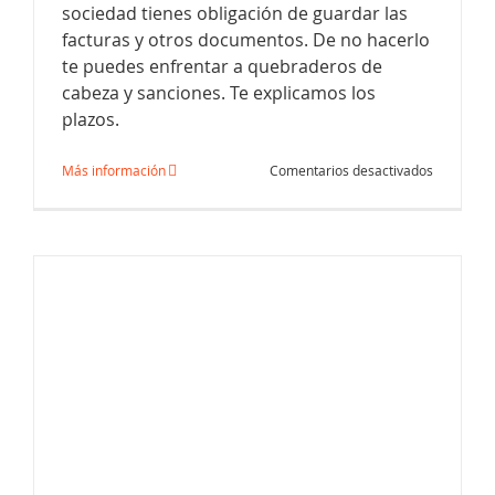
sociedad tienes obligación de guardar las
facturas y otros documentos. De no hacerlo
te puedes enfrentar a quebraderos de
cabeza y sanciones. Te explicamos los
Tipos de facturas existentes
plazos.
en
Más información
Comentarios desactivados
Cuanto
tiempo
he
de
guardar
las
facturas
de
mi
empresa