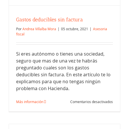
Gastos deducibles sin factura
Por
Andrea Villalba Mora
|
05 octubre, 2021
|
Asesoria
fiscal
Si eres autónomo o tienes una sociedad,
seguro que mas de una vez te habrás
preguntado cuales son los gastos
deducibles sin factura. En este artículo te lo
explicamos para que no tengas ningún
Cuanto tiempo he de guardar las
problema con Hacienda.
facturas de mi empresa
en
Más información
Comentarios desactivados
Gastos
deducible
sin
factura