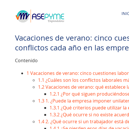
Saltar
al
INI
contenido
Vacaciones de verano: cinco cue
conflictos cada año en las empr
Contenido
1
Vacaciones de verano: cinco cuestiones labo
1.1
¿Cuáles son los conflictos laborales m
1.2
Vacaciones de verano: qué establece l
1.2.1
¿Por qué siguen produciéndose t
1.3
1. ¿Puede la empresa imponer unilater
1.3.1
¿Qué criterios puede utilizar l
1.3.2
¿Qué ocurre si no existe acuer
1.4
2. ¿Qué ocurre si un trabajador está d
1.4.1
¿Se pierden esos días de vacac