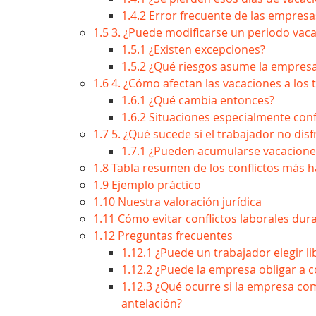
1.4.2
Error frecuente de las empresa
1.5
3. ¿Puede modificarse un periodo vac
1.5.1
¿Existen excepciones?
1.5.2
¿Qué riesgos asume la empres
1.6
4. ¿Cómo afectan las vacaciones a los 
1.6.1
¿Qué cambia entonces?
1.6.2
Situaciones especialmente confl
1.7
5. ¿Qué sucede si el trabajador no dis
1.7.1
¿Pueden acumularse vacaciones
1.8
Tabla resumen de los conflictos más h
1.9
Ejemplo práctico
1.10
Nuestra valoración jurídica
1.11
Cómo evitar conflictos laborales dur
1.12
Preguntas frecuentes
1.12.1
¿Puede un trabajador elegir l
1.12.2
¿Puede la empresa obligar a c
1.12.3
¿Qué ocurre si la empresa co
antelación?