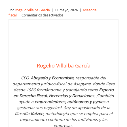
Por
Rogelio Villalba García
|
11 mayo, 2026
|
Asesoria
en
fiscal
|
Comentarios desactivados
Ayudas
y
cuota
cero
para
autónomos
en
2026
Rogelio Villalba García
CEO,
Abogado
y
Economista
, responsable del
departamento jurídico-fiscal de Asepyme, donde llevo
desde 1986 formándome y trabajando como
Experto
en Derecho Fiscal, Herencias y Donaciones
. ¡También
ayudo a
emprendedores, autónomos y pymes
a
gestionar sus negocios!. Soy un apasionado de la
filosofía
Kaizen
, metodología que se emplea para el
mejoramiento continuo de los individuos y las
empresas.