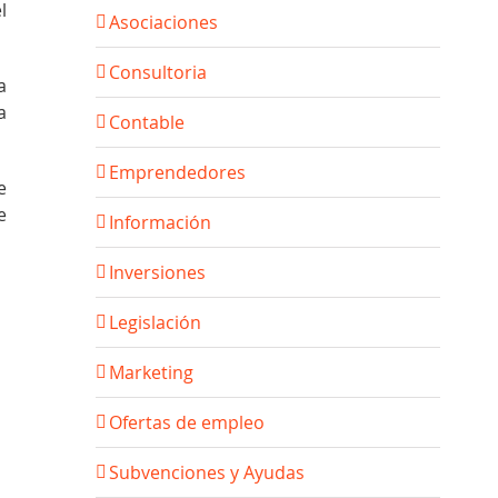
l
Asociaciones
Consultoria
a
a
Contable
Emprendedores
e
e
Información
Inversiones
Legislación
Marketing
Ofertas de empleo
Subvenciones y Ayudas