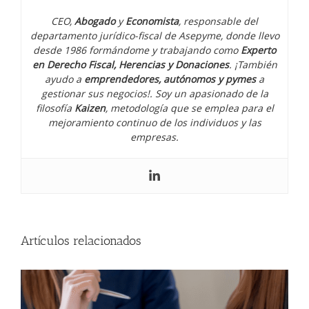
único
pago
CEO,
Abogado
y
Economista
, responsable del
departamento jurídico-fiscal de Asepyme, donde llevo
desde 1986 formándome y trabajando como
Experto
en Derecho Fiscal, Herencias y Donaciones
. ¡También
ayudo a
emprendedores, autónomos y pymes
a
gestionar sus negocios!. Soy un apasionado de la
filosofía
Kaizen
, metodología que se emplea para el
mejoramiento continuo de los individuos y las
empresas.
¿Tienes que presentar impuestos en
agosto de 2026?
Artículos relacionados