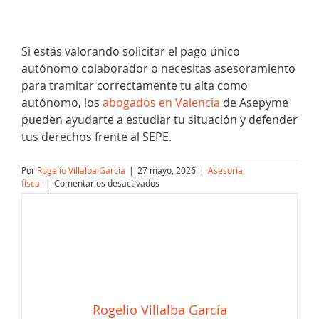
Si estás valorando solicitar el pago único
autónomo colaborador o necesitas asesoramiento
para tramitar correctamente tu alta como
autónomo, los
abogados en Valencia
de Asepyme
pueden ayudarte a estudiar tu situación y defender
tus derechos frente al SEPE.
Por
Rogelio Villalba García
|
27 mayo, 2026
|
Asesoria
en
fiscal
|
Comentarios desactivados
Los
autónomos
colaboradores
ya
podrán
cobrar
el
paro
en
Rogelio Villalba García
un