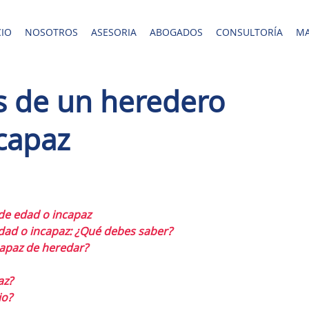
CIO
NOSOTROS
ASESORIA
ABOGADOS
CONSULTORÍA
MA
s de un heredero
capaz
e edad o incapaz
ad o incapaz: ¿Qué debes saber?
apaz de heredar?
az?
io?