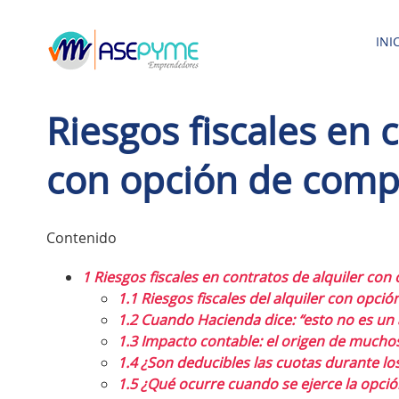
Saltar
al
INI
contenido
Riesgos fiscales en 
con opción de compr
Contenido
1
Riesgos fiscales en contratos de alquiler con
1.1
Riesgos fiscales del alquiler con opci
1.2
Cuando Hacienda dice: “esto no es un 
1.3
Impacto contable: el origen de muchos
1.4
¿Son deducibles las cuotas durante los
1.5
¿Qué ocurre cuando se ejerce la opci