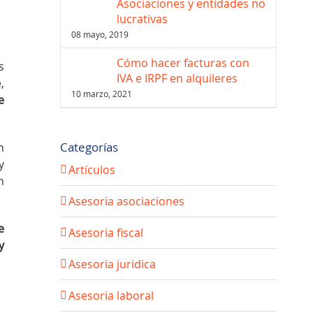
Asociaciones y entidades no
lucrativas
08 mayo, 2019
Cómo hacer facturas con
s
IVA e IRPF en alquileres
,
10 marzo, 2021
e
Categorías
n
y
Artículos
n
Asesoria asociaciones
e
Asesoria fiscal
y
Asesoria juridica
Asesoria laboral