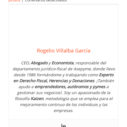
Ahorrar
impuestos
con
la
plusvalía
del
muerto
Rogelio Villalba García
CEO,
Abogado
y
Economista
, responsable del
departamento jurídico-fiscal de Asepyme, donde llevo
desde 1986 formándome y trabajando como
Experto
en Derecho Fiscal, Herencias y Donaciones
. ¡También
ayudo a
emprendedores, autónomos y pymes
a
gestionar sus negocios!. Soy un apasionado de la
filosofía
Kaizen
, metodología que se emplea para el
mejoramiento continuo de los individuos y las
empresas.
¿Qué pasa si el juzgado no me