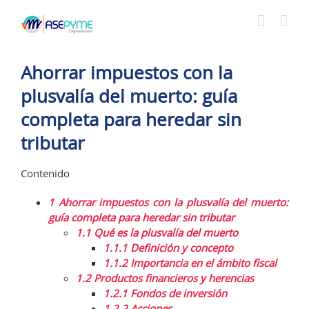
Saltar
al
contenido
Ahorrar impuestos con la
plusvalía del muerto: guía
completa para heredar sin
tributar
Contenido
1
Ahorrar impuestos con la plusvalía del muerto:
guía completa para heredar sin tributar
1.1
Qué es la plusvalía del muerto
1.1.1
Definición y concepto
1.1.2
Importancia en el ámbito fiscal
1.2
Productos financieros y herencias
1.2.1
Fondos de inversión
1.2.2
Acciones