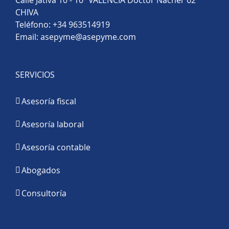
Calle Jativa 10 - 10ª VALENCIA Doctor Nácher 62
CHIVA
Teléfono:
+34 963514919
Email:
asepyme@asepyme.com
SERVICIOS
Asesoría fiscal
Asesoría laboral
Asesoría contable
Abogados
Consultoría