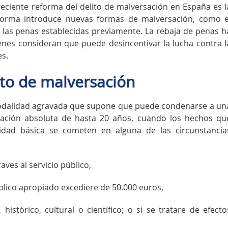
reciente reforma del delito de malversación en España es l
forma introduce nuevas formas de malversación, como e
a las penas establecidas previamente. La rebaja de penas h
enes consideran que puede desincentivar la lucha contra l
es.
ito de malversación
 modalidad agravada que supone que puede condenarse a un
itación absoluta de hasta 20 años, cuando los hechos qu
alidad básica se cometen en alguna de las circunstancia
ves al servicio público,
úblico apropiado excediere de 50.000 euros,
histórico, cultural o científico; o si se tratare de efecto