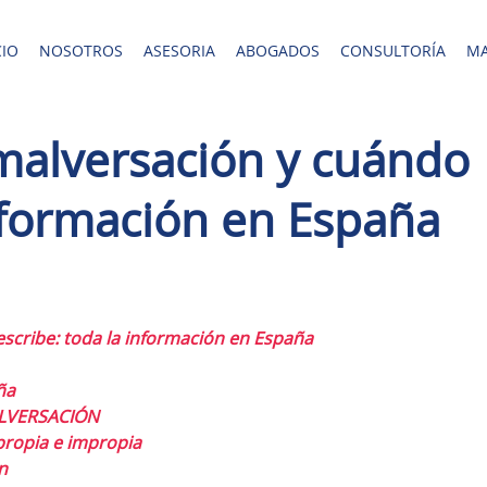
CIO
NOSOTROS
ASESORIA
ABOGADOS
CONSULTORÍA
MA
 malversación y cuándo
información en España
escribe: toda la información en España
ña
ALVERSACIÓN
propia e impropia
n