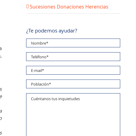
Sucesiones Donaciones Herencias
¿Te podemos ayudar?
a
,
s
e
a
o
s