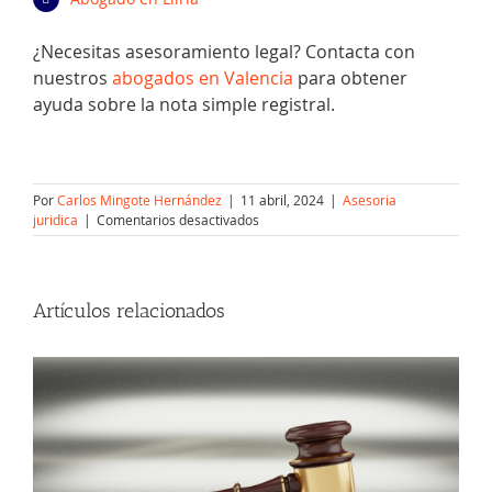
¿Necesitas asesoramiento legal? Contacta con
nuestros
abogados en Valencia
para obtener
ayuda sobre la nota simple registral.
¿Qué pasa si el juzgado no me
Por
Carlos Mingote Hernández
|
11 abril, 2024
|
Asesoria
localiza?
en
juridica
|
Comentarios desactivados
Qué
es
y
para
Artículos relacionados
qué
sirve
una
nota
simple
registral
en
el
proceso