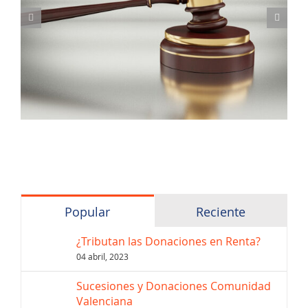
de
compraventa
de
una
vivienda
Popular
Reciente
¿Tributan las Donaciones en Renta?
04 abril, 2023
Sucesiones y Donaciones Comunidad
Valenciana