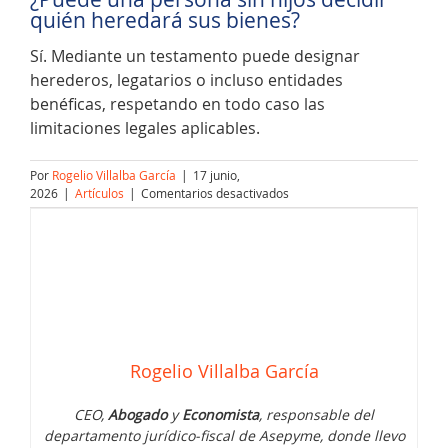
quién heredará sus bienes?
Sí. Mediante un testamento puede designar
herederos, legatarios o incluso entidades
benéficas, respetando en todo caso las
limitaciones legales aplicables.
Por
Rogelio Villalba García
|
17 junio,
en
2026
|
Artículos
|
Comentarios desactivados
¿Qué
ocurre
cuando
una
persona
fallece
sin
herederos?
Rogelio Villalba García
CEO,
Abogado
y
Economista
, responsable del
departamento jurídico-fiscal de Asepyme, donde llevo