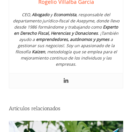
Rogelio Villalba García
CEO,
Abogado
y
Economista
, responsable del
departamento jurídico-fiscal de Asepyme, donde llevo
desde 1986 formándome y trabajando como
Experto
en Derecho Fiscal, Herencias y Donaciones
. ¡También
ayudo a
emprendedores, autónomos y pymes
a
gestionar sus negocios!. Soy un apasionado de la
filosofía
Kaizen
, metodología que se emplea para el
mejoramiento continuo de los individuos y las
empresas.
Cinco cuestiones laborales que
generan más conflictos cada año en
las empresas
Artículos relacionados