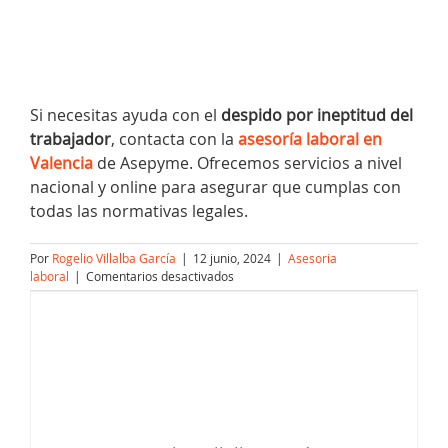
Si necesitas ayuda con el
despido por ineptitud del
trabajador
, contacta con la
asesoría laboral en
Valencia
de Asepyme. Ofrecemos servicios a nivel
nacional y online para asegurar que cumplas con
todas las normativas legales.
Por
Rogelio Villalba García
|
12 junio, 2024
|
Asesoria
en
laboral
|
Comentarios desactivados
Despido
por
ineptitud
del
trabajador