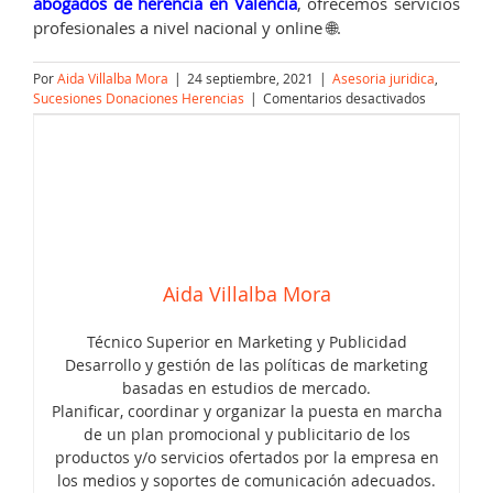
abogados de herencia en Valencia
, ofrecemos servicios
profesionales a nivel nacional y online 🌐.
Por
Aida Villalba Mora
|
24 septiembre, 2021
|
Asesoria juridica
,
en
Sucesiones Donaciones Herencias
|
Comentarios desactivados
El
plazo
para
aceptar
una
herencia
y
liquidar
los
Aida Villalba Mora
impuestos
Técnico Superior en Marketing y Publicidad
Desarrollo y gestión de las políticas de marketing
basadas en estudios de mercado.
Planificar, coordinar y organizar la puesta en marcha
de un plan promocional y publicitario de los
productos y/o servicios ofertados por la empresa en
¿Qué pasa si el juzgado no me
los medios y soportes de comunicación adecuados.