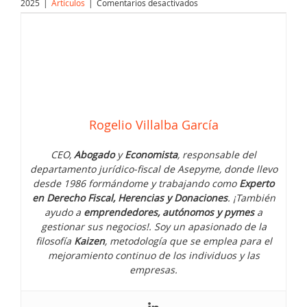
en
2025
|
Artículos
|
Comentarios desactivados
Desde
el
pasado
1
de
enero
de
2025
ya
Rogelio Villalba García
se
pueden
rescatar
CEO,
Abogado
y
Economista
, responsable del
los
departamento jurídico-fiscal de Asepyme, donde llevo
planes
desde 1986 formándome y trabajando como
Experto
de
en Derecho Fiscal, Herencias y Donaciones
. ¡También
pensiones
ayudo a
emprendedores, autónomos y pymes
a
anteriores
a
gestionar sus negocios!. Soy un apasionado de la
2015
filosofía
Kaizen
, metodología que se emplea para el
sin
mejoramiento continuo de los individuos y las
justificación
empresas.
alguna
Si tus padres te dieron dinero para